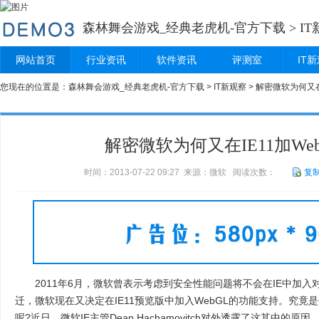
森林舞会游戏_经典老虎机-官方下载
>
I
网站首页
行业资讯
软件资讯
评测室
IT
您现在的位置是：
森林舞会游戏_经典老虎机-官方下载
>
IT新观察
> 解密微软为何又在
解密微软为何又在IE11加We
时间：2013-07-22 09:27 来源：微软 阅读次数：
复
2011年6月，微软曾表示考虑到安全性能问题将不会在IE中加入对W
迁，微软现在又决定在IE11预览版中加入WebGL的功能支持。究
呢?近日，微软IE主管Dean Hachamovitch对外透露了这其中的原因