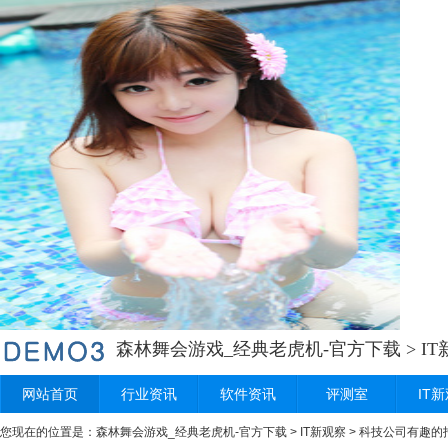
森林舞会游戏_经典老虎机-官方下载
>
I
网站首页
行业资讯
软件资讯
评测室
IT
您现在的位置是：
森林舞会游戏_经典老虎机-官方下载
>
IT新观察
> 科技公司有趣的