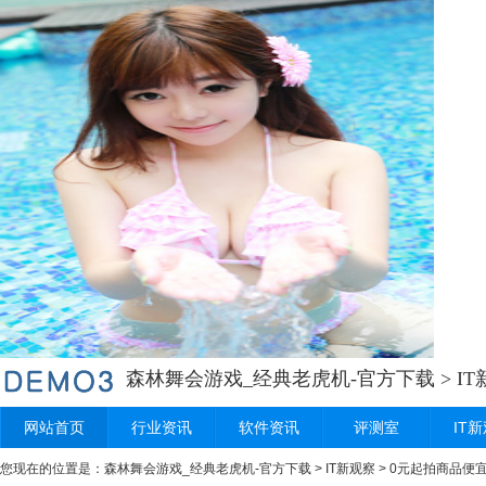
森林舞会游戏_经典老虎机-官方下载
>
I
网站首页
行业资讯
软件资讯
评测室
IT
您现在的位置是：
森林舞会游戏_经典老虎机-官方下载
>
IT新观察
> 0元起拍商品便