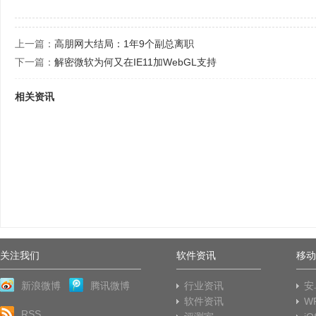
上一篇：
高朋网大结局：1年9个副总离职
下一篇：
解密微软为何又在IE11加WebGL支持
相关资讯
关注我们
软件资讯
移动
新浪微博
腾讯微博
行业资讯
安
软件资讯
W
RSS