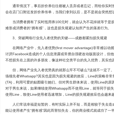
通常情况下，事后折价券往往都被人丢弃或者忘记，而给你实时抵
会在店门口附近发折价券传单，当我们拿到以后，是不是就会突然想说.
当消费者拥有了实时抵用券100元时，就会认为不花掉就等于是损
难形成消费者的“拥有感”，这也是损失规避认知所产生的落差行为。
3、突破网络行业先入者优势的关键——成败都紧扣损失规避
在网络产业中，先入者优势(first mover advantage)非常难以
讨厌Facebook造成的个人信息泄露或常擅自强硬改动版面设计，但他们
不想损失在上面的许多朋友，像这种社交类平台的先入优势，其实也
但，网络产业先入者优势真的就那么牢不可破么?这就不一定了。为
场领先者Whatsapp?其实也是因为损失规避的效应，Line的策略
(TA)，利用可爱的贴图吸引她们。但对男生群体来说，使用Line的
对于男生来说，如果继续使用Whatsapp而不使用Line，就等同于
使用Line，致使Line使用者迅速增加，Line的损失规避效应也会
人们常说幸福是短暂的，有时实际上并不短，而是相较于失去造成
能让使用者产生“拥有感”因此而害怕失去，你的商业模式就成功了一