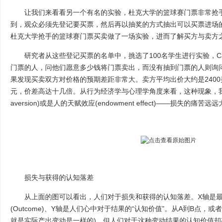
让我们来看看另一个有名的实验，杜克大学的篮球赛门票非常抢手
到，观众必须先登记要买票，然后再以抽奖的方式抽出可以买票进场的人。学者
杜克大学抢手的篮球赛门票买卖做了一场实验，进而了解买方与卖方
研究者从这些登记买票的名单中，挑选了100名学生进行实验，Carmo
门票的人，问他们愿意多少钱将门票卖出，而没有抽到门票的人则询
果发现买卖双方对价格的预期差距非常大。卖方平均出价大约是2400
元，价差高达十几倍。从行为经济学与心理学角度来看，这种现象，我们
aversion)或是人的天赋效应(endowment effect)——损失的痛
损失与获得的认知落差
从上面的图可以看出，人们对于损失和获得的认知落差。X轴是最
(Outcome)、Y轴是人们心中对于结果的“认知价值”。从A到B点，或
就是实际产出变动是一样的)，但人们对于这种变动结果的认知价值却有