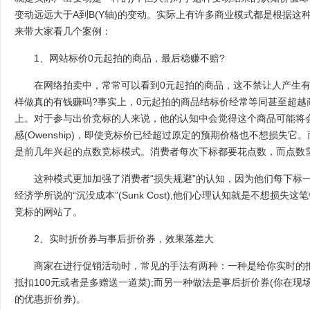
变动远远大于A到B(Y轴)的变动。实际上有许多商业模式都是根据这
来带大家看几个案例：
1、网站标价0元起拍的商品，最后稳赚不赔?
在网络拍卖中，常常可以看到0元起拍的商品，这不禁让人产生有
样做真的有钱赚吗?事实上，0元起拍的商品结标价经常等同甚至超越
上。对于参与出价竞标的人来说，他的认知中会觉得这个商品可能将
感(Owenship)，即使竞标价已经超过原定的预期价格也不想损失它
是前几年兴起的点数竞标模式。消费者每次下标都要花点数，而点数
这种模式更加加强了消费者“损失规避”的认知，因为他们每下标一
经济学所说的“沉没成本”(Sunk Cost),他们心理认知就是不想损
竞标的网站了。
2、实时折价券与事后折价券，效果落差大
商家在进行促销活动时，常见的手法有两种：一种是给你实时的抵
抵扣100元或者是多赠送一道菜);而另一种做法是事后折价券(你在现
的优惠折价券)。