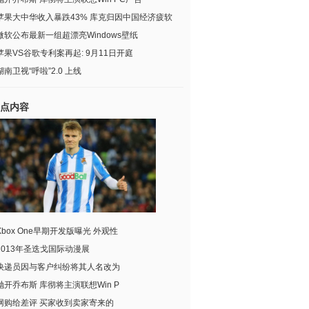
苹果大中华收入暴跌43% 库克归因中国经济疲软
微软公布最新一组超漂亮Windows壁纸
苹果VS谷歌专利案再起: 9月11日开庭
湖南卫视“呼啦”2.0 上线
点内容
Xbox One早期开发版曝光 外观性
2013年圣迭戈国际动漫展
快递员因与客户纠纷将其人名改为
抛开乔布斯 库彻将主演联想Win P
网购给差评 买家收到卖家寄来的