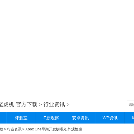
老虎机-官方下载
>
行业资讯
>
评测室
IT新观察
安卓资讯
WP资讯
载
>
行业资讯
> Xbox One早期开发版曝光 外观性感