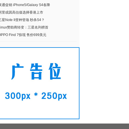
联通促销 iPhone5/Galaxy S4各降
阿里或因高估值选择香港上市
三星Note II变种登场 秒杀S4？
Linux赞助商转变：三星名列榜首
OPPO Find 7惊现 售价699美元