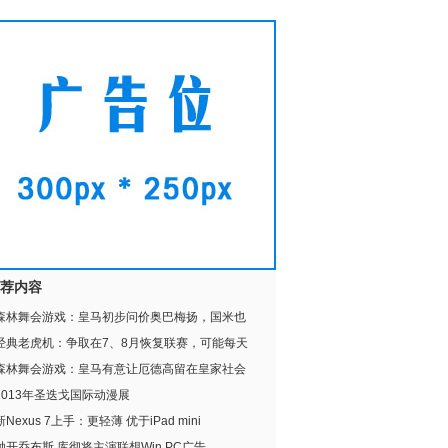
荐内容
森林舞会游戏：皇马初步问价奥巴梅扬，国米也
经典老虎机：争取在7、8月恢复联赛，可能每天
森林舞会游戏：皇马有意让厄德高留在皇家社会
2013年圣迭戈国际动漫展
新Nexus 7上手：更轻薄 优于iPad mini
抛开乔布斯 库彻将主演联想Win PC广告