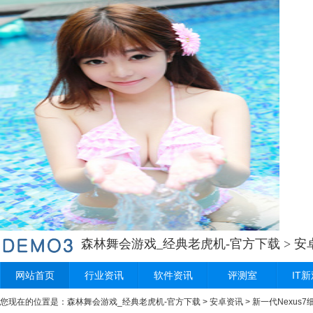
森林舞会游戏_经典老虎机-官方下载
>
安
网站首页
行业资讯
软件资讯
评测室
IT
您现在的位置是：
森林舞会游戏_经典老虎机-官方下载
>
安卓资讯
> 新一代Nexus