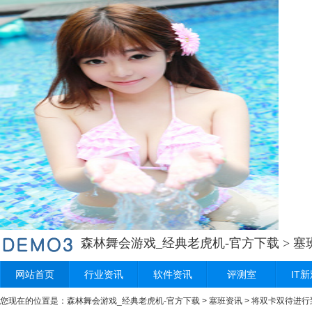
森林舞会游戏_经典老虎机-官方下载
>
塞
网站首页
行业资讯
软件资讯
评测室
IT
您现在的位置是：
森林舞会游戏_经典老虎机-官方下载
>
塞班资讯
> 将双卡双待进行到底