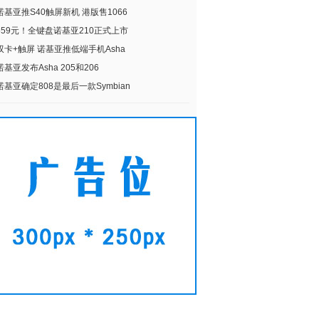
诺基亚推S40触屏新机 港版售1066
559元！全键盘诺基亚210正式上市
双卡+触屏 诺基亚推低端手机Asha
诺基亚发布Asha 205和206
诺基亚确定808是最后一款Symbian