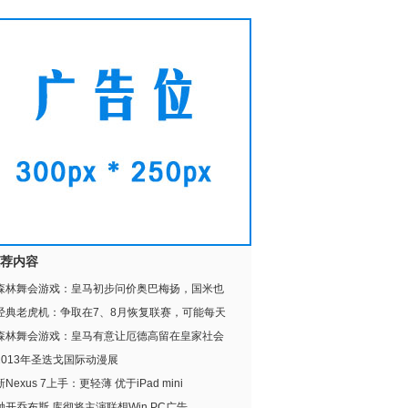
荐内容
森林舞会游戏：皇马初步问价奥巴梅扬，国米也
经典老虎机：争取在7、8月恢复联赛，可能每天
森林舞会游戏：皇马有意让厄德高留在皇家社会
2013年圣迭戈国际动漫展
新Nexus 7上手：更轻薄 优于iPad mini
抛开乔布斯 库彻将主演联想Win PC广告