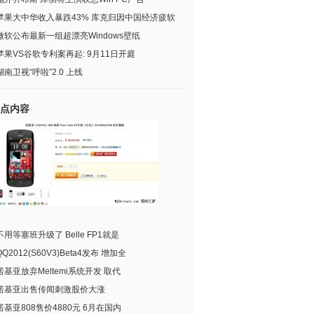
苹果大中华收入暴跌43% 库克归因中国经济疲软
微软公布最新一组超漂亮Windows壁纸
苹果VS谷歌专利案再起: 9月11日开庭
湖南卫视“呼啦”2.0 上线
点内容
不用等塞班升级了 Belle FP1就是
QQ2012(S60V3)Beta4发布 增加全
诺基亚放弃Meltemi系统开发 取代
诺基亚出售传闻刺激股价大涨
诺基亚808售价4880元 6月在国内