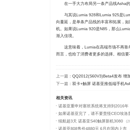
在一手大力布局另一条产品线Asha的同
与其说Lumia 928和Lumia 925是L
向蔓延，是单条产品线的丰富和拓展，如同S
机。如果说Lumia 920是N85，那么L
渐入佳境。
这意味着，Lumia在高端市场不再靠
而言，也给了消费者更多的选择。相信要不
上一篇：
QQ2012(S60V3)Beta4发布
下一篇：
双卡+触屏 诺基亚推低端手机Asha
相关资讯
诺基亚重申对塞班系统将支持到2016年
如果诺基亚完了，请不要责怪CEO埃洛
续航超3天 诺基亚S40触屏新机3080
(2
诺基亚808售价4880元 6月在国内上市