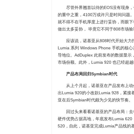
尽管外界翘首以待的EOS没有现身，
的重中之重，4100万或许只是时间问题。毕竟
就不得不在手机厚度上进行妥协，而眼下每
做出太多妥协， 毕竟它不同于808市场
应该说，诺基亚从808时代开始大力打造并
Lumia 系列 Windows Phone 手
导地位。AdDuplex 此前发布的数据显示
市场份额。此外，Lumia 920 也已经超越Lu
产品布局回归Symbian时代
从上个月起，诺基亚在产品发布上动作频
出Lumia 920的小改款Lumia 928
亚在后Symbian时代颇为少见的快节奏。
回过头来看看诺基亚的产品布局：去年9月
硬件优势占据高地，年底发布Lumia 620，
520，自此，诺基亚完成Lumia产品线的