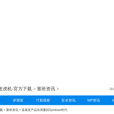
老虎机-官方下载
>
塞班资讯
>
评测室
IT新观察
安卓资讯
WP资讯
载
>
塞班资讯
> 诺基亚产品布局重回Symbian时代