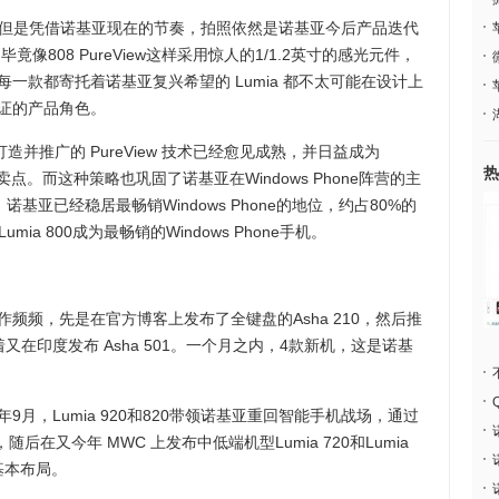
但是凭借诺基亚现在的节奏，拍照依然是诺基亚今后产品迭代
像808 PureView这样采用惊人的1/1.2英寸的感光元件，
一款都寄托着诺基亚复兴希望的 Lumia 都不太可能在设计上
验证的产品角色。
推广的 PureView 技术已经愈见成熟，并日益成为
热
机的核心卖点。而这种策略也巩固了诺基亚在Windows Phone阵营的主
，诺基亚已经稳居最畅销Windows Phone的地位，约占80%的
mia 800成为最畅销的Windows Phone手机。
频，先是在官方博客上发布了全键盘的Asha 210，然后推
，紧接着又在印度发布 Asha 501。一个月之内，4款新机，这是诺基
，Lumia 920和820带领诺基亚重回智能手机战场，通过
随后在又今年 MWC 上发布中低端机型Lumia 720和Lumia
基本布局。