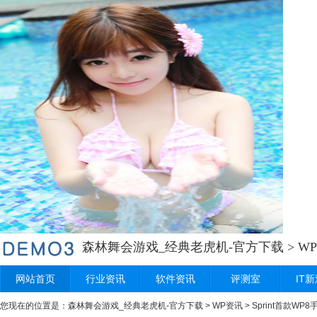
森林舞会游戏_经典老虎机-官方下载
>
W
网站首页
行业资讯
软件资讯
评测室
IT
您现在的位置是：
森林舞会游戏_经典老虎机-官方下载
>
WP资讯
> Sprint首款WP